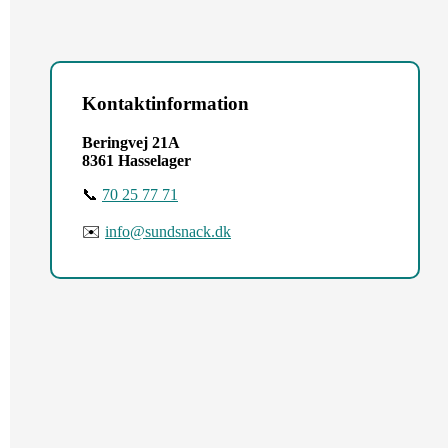
Kontaktinformation
Beringvej 21A
8361 Hasselager
📞
70 25 77 71
✉️
info@sundsnack.dk