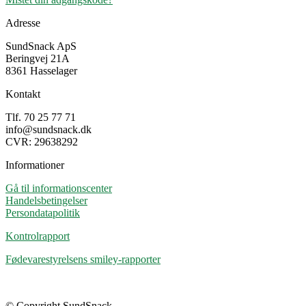
Adresse
SundSnack ApS
Beringvej 21A
8361 Hasselager
Kontakt
Tlf. 70 25 77 71
info@sundsnack.dk
CVR: 29638292
Informationer
Gå til informationscenter
Handelsbetingelser
Persondatapolitik
Kontrolrapport
Fødevarestyrelsens smiley-rapporter
© Copyright SundSnack