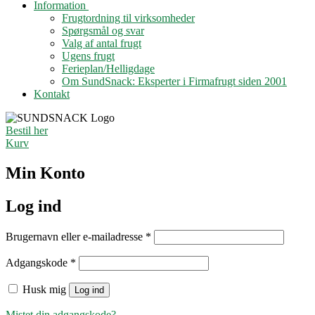
Information
Frugtordning til virksomheder
Spørgsmål og svar
Valg af antal frugt
Ugens frugt
Ferieplan/Helligdage
Om SundSnack: Eksperter i Firmafrugt siden 2001
Kontakt
Bestil her
Kurv
Min Konto
Log ind
Påkrævet
Brugernavn eller e-mailadresse
*
Påkrævet
Adgangskode
*
Husk mig
Log ind
Mistet din adgangskode?