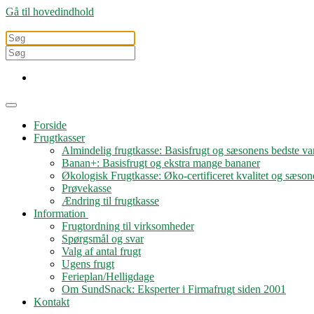
Gå til hovedindhold
Forside
Frugtkasser
Almindelig frugtkasse: Basisfrugt og sæsonens bedste var
Banan+: Basisfrugt og ekstra mange bananer
Økologisk Frugtkasse: Øko-certificeret kvalitet og sæson
Prøvekasse
Ændring til frugtkasse
Information
Frugtordning til virksomheder
Spørgsmål og svar
Valg af antal frugt
Ugens frugt
Ferieplan/Helligdage
Om SundSnack: Eksperter i Firmafrugt siden 2001
Kontakt