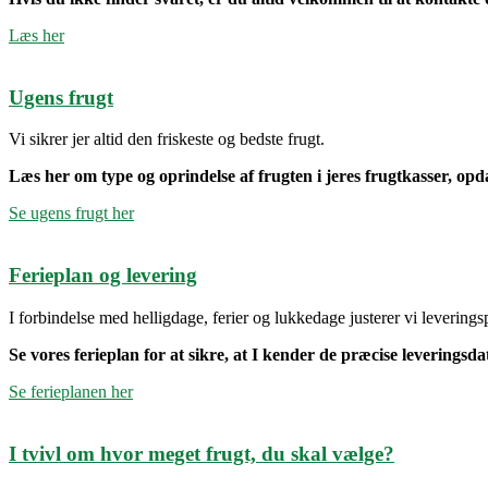
Læs her
Ugens frugt
Vi sikrer jer altid den friskeste og bedste frugt.
Læs her om type og oprindelse af frugten i jeres frugtkasser, opda
Se ugens frugt her
Ferieplan og levering
I forbindelse med helligdage, ferier og lukkedage justerer vi leveringsp
Se vores ferieplan for at sikre, at I kender de præcise leveringsda
Se ferieplanen her
I tvivl om hvor meget frugt, du skal vælge?