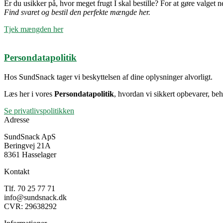
Er du usikker på, hvor meget frugt I skal bestille? For at gøre valget n
Find svaret og bestil den perfekte mængde her.
Tjek mængden her
Persondatapolitik
Hos SundSnack tager vi beskyttelsen af dine oplysninger alvorligt.
Læs her i vores
Persondatapolitik
, hvordan vi sikkert opbevarer, b
Se privatlivspolitikken
Adresse
SundSnack ApS
Beringvej 21A
8361 Hasselager
Kontakt
Tlf. 70 25 77 71
info@sundsnack.dk
CVR: 29638292