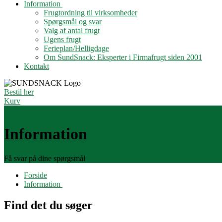
Information
Frugtordning til virksomheder
Spørgsmål og svar
Valg af antal frugt
Ugens frugt
Ferieplan/Helligdage
Om SundSnack: Eksperter i Firmafrugt siden 2001
Kontakt
Bestil her
Kurv
Information
Få svar på dine spørgsmål
Forside
Information
Find det du søger