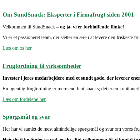
Om SundSnack: Eksperter i Firmafrugt siden 2001
Velkommen til SundSnack –
og ja, vi er forbløffende flinke!
Vi er et passioneret team, der sætter en ære i at levere den friskeste fr
Læs om os her
Frugtordning til virksomheder
Invester i jeres medarbejdere med et sundt gode, der leverer ener
En ugentlig frugtordning er mere end blot snacks; det er en kontinuerli
Læs om fordelene her
Spørgsmål og svar
Her har vi samlet de mest almindelige spørgsmål og svar om vores frugto
Hvis du ikke finder svaret, er du altid velkommen til at kontakte 