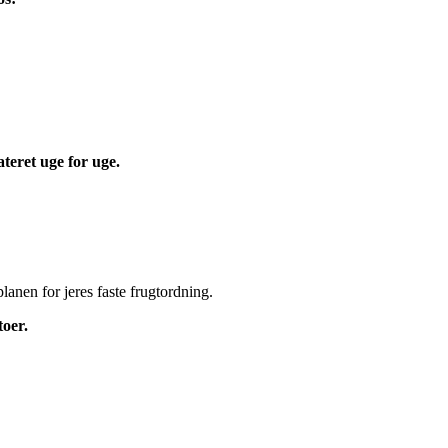
teret uge for uge.
lanen for jeres faste frugtordning.
toer.