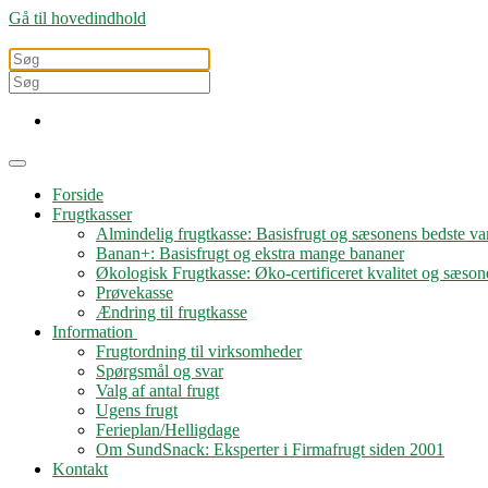
Gå til hovedindhold
Forside
Frugtkasser
Almindelig frugtkasse: Basisfrugt og sæsonens bedste var
Banan+: Basisfrugt og ekstra mange bananer
Økologisk Frugtkasse: Øko-certificeret kvalitet og sæson
Prøvekasse
Ændring til frugtkasse
Information
Frugtordning til virksomheder
Spørgsmål og svar
Valg af antal frugt
Ugens frugt
Ferieplan/Helligdage
Om SundSnack: Eksperter i Firmafrugt siden 2001
Kontakt