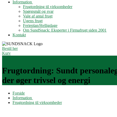
Information
Frugtordning til virksomheder
Spørgsmål og svar
Valg af antal frugt
Ugens frugt
Ferieplan/Helligdage
Om SundSnack: Eksperter i Firmafrugt siden 2001
Kontakt
Bestil her
Kurv
Frugtordning: Sundt personale­
der øger trivsel og energi
Forside
Information
Frugtordning til virksomheder