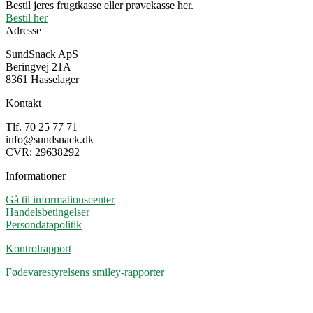
Bestil jeres frugtkasse eller prøvekasse her.
Bestil her
Adresse
SundSnack ApS
Beringvej 21A
8361 Hasselager
Kontakt
Tlf. 70 25 77 71
info@sundsnack.dk
CVR: 29638292
Informationer
Gå til informationscenter
Handelsbetingelser
Persondatapolitik
Kontrolrapport
Fødevarestyrelsens smiley-rapporter