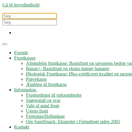
Gå til hovedindhold
Forside
Frugtkasser
Almindelig frugtkasse: Basisfrugt og sæsonens bedste var
Banan+: Basisfrugt og ekstra mange bananer
Økologisk Frugtkasse: Øko-certificeret kvalitet og sæson
Prøvekasse
Ændring til frugtkasse
Information
Frugtordning til virksomheder
Spørgsmål og svar
Valg af antal frugt
Ugens frugt
Ferieplan/Helligdage
Om SundSnack: Eksperter i Firmafrugt siden 2001
Kontakt